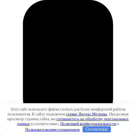
Этот сайт использует файлы cookies для более комфортной работы
пользователя. К сайту подключен
сервис Яндекс.Метрика
. Продолжая
просмотр страниц сайта, вы
соглашаетесь на обработку персональных
данных
в соответствии с
Политикой конфиденциальности
и
Пользовательским соглашением
Согласен(а)
Звонок